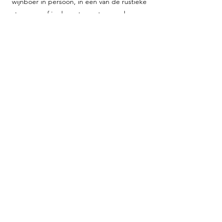
wijnboer in persoon, in een van de rustieke
tavernes of in de restaurants en pubs aan
de rivieroevers, ook u kunt
genieten van
heerlijke wijnen uit onze streek.
LEER MEER
NEEM CONTACT OP
info@nachtigallen-hof.de
Moselstraße 5, 56294
Münstermaifeld
Tel:
+49 (0) 2605 6833880
voer naam in