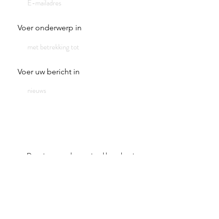
Voer onderwerp in
Voer uw bericht in
Door te verzenden gaat u akkoord met onze
voorwaarden voor gegevensbescherming.
privacy
Versturen