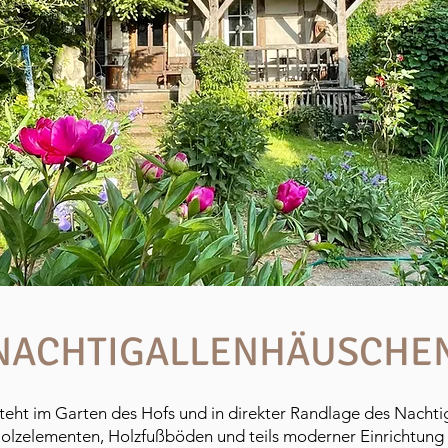
NACHTIGALLENHÄUSCHE
teht im Garten des Hofs und in direkter Randlage des Nachti
olzelementen, Holzfußböden und teils moderner Einrichtung se