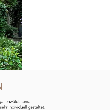
N
gallenwäldchens.
hr individuell gestaltet.