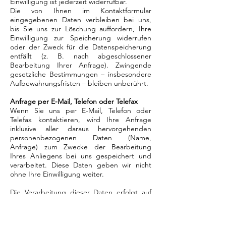
Einwilligung ist jederzeit widerrufbar.
Die von Ihnen im Kontaktformular
eingegebenen Daten verbleiben bei uns,
bis Sie uns zur Löschung auffordern, Ihre
Einwilligung zur Speicherung widerrufen
oder der Zweck für die Datenspeicherung
entfällt (z. B. nach abgeschlossener
Bearbeitung Ihrer Anfrage). Zwingende
gesetzliche Bestimmungen – insbesondere
Aufbewahrungsfristen – bleiben unberührt.
Anfrage per E-Mail, Telefon oder Telefax
Wenn Sie uns per E-Mail, Telefon oder
Telefax kontaktieren, wird Ihre Anfrage
inklusive aller daraus hervorgehenden
personenbezogenen Daten (Name,
Anfrage) zum Zwecke der Bearbeitung
Ihres Anliegens bei uns gespeichert und
verarbeitet. Diese Daten geben wir nicht
ohne Ihre Einwilligung weiter.
Die Verarbeitung dieser Daten erfolgt auf
Grundlage von Art. 6 Abs. 1 lit. b DSGVO,
sofern Ihre Anfrage mit der Erfüllung eines
Vertrags zusammenhängt oder zur